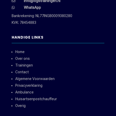
info@ogstrainingen.nl

WhatsApp

Bankrekening: NL77INGB0009380280
KVK: 78454883
HANDIGE LINKS
Home
Over ons
Trainingen
Contact
Algemene Voorwaarden
Privacyverklaring
Ambulance
Huisartsenpostchauffeur
Overig