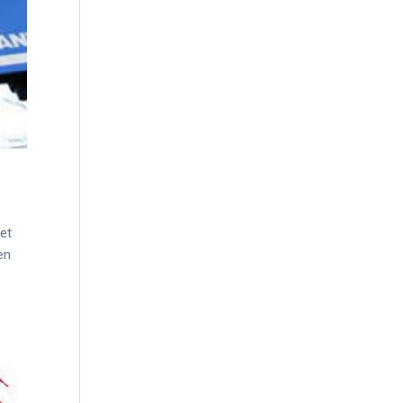
iet
en