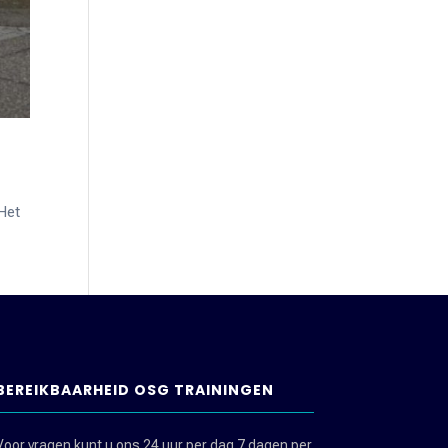
 Het
BEREIKBAARHEID OSG TRAININGEN
Voor vragen kunt u ons 24 uur per dag 7 dagen per